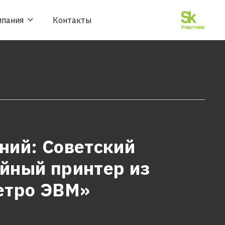
мпания
Контакты
ний: Советский
йный принтер из
етро ЭВМ»