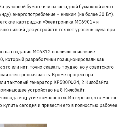
а рулонной бумаге или на складной бумажной ленте.
нду), энергопотребление – низким (не более 30 Вт).
оветские картриджи «Электроника МС6901» и
чно низкий для устройств тех лет уровень шума при
но на создание МС6312 повлияло появление
50, который разработчики позиционировали как
 это или нет, точно сказать трудно, но у советского
ная электронная часть. Кроме процессора
или тактовый генератор КР580ГФ24, 2 Килобайта
поминающее устройство на 8 Килобайт,
вывода и другие компоненты. Интересно, что многое
ор купить сегодня и привести его в полностью рабочее