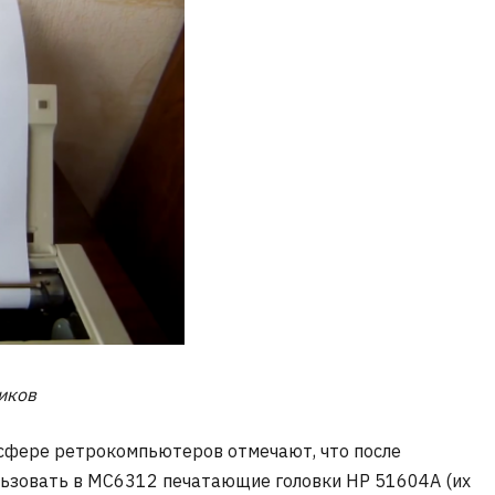
иков
в сфере ретрокомпьютеров отмечают, что после
льзовать в МС6312 печатающие головки HP 51604A (их