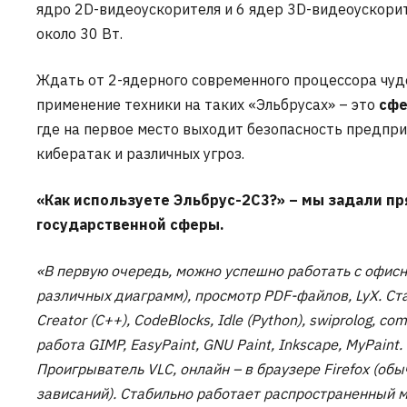
ядро 2D-видеоускорителя и 6 ядер 3D-видеоускорит
около 30 Вт.
Ждать от 2-ядерного современного процессора чудес 
применение техники на таких «Эльбрусах» – это
сфе
где на первое место выходит безопасность предпри
кибератак и различных угроз.
«Как используете Эльбрус-2С3?» – мы задали пр
государственной сферы.
«В первую очередь, можно успешно работать с офисны
различных диаграмм), просмотр PDF-файлов, LyX. Ст
Creator (C++), CodeBlocks, Idle (Python), swiprolog,
работа GIMP, EasyPaint, GNU Paint, Inkscape, MyPai
Проигрыватель VLC, онлайн – в браузере Firefox (об
зависаний). Стабильно работает распространенный м