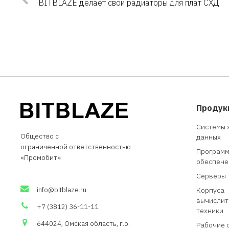
BITBLAZE делает свои радиаторы для плат СХД
Продук
Системы 
Общество с
данных
ограниченной
о
тветственностью
Програм
«
Промобит
»
обеспече
Серверы
info
@
bitblaze
.
ru
Корпуса
вычислит
+7 (3812) 36-11-11
техники
644024, Омская область,
г.о
.
Рабочие 