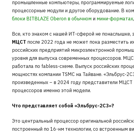
промышленные компьютеры, программируемые логи
процессорные модули и другое оборудование. В ко
блоки BITBLAZE Oberon в обычном
и
мини-форматах
Все, кто знаком с нашей ИТ-сферой не понаслышке, 
МЦСТ
после 2022 года не может пока разместить и
российских предприятий микроэлектронной промышл
уровня для выпуска современных процессоров. МЦСТ
работала по fabless-схеме. Выпуск российских проц
мощностях компании TSMC на Тайване. «Эльбрус-2С3
произведенных – в 2024 году представители МЦСТ 
процессоров именно этой модели.
Что представляет собой «Эльбрус-2С3»?
Это центральный процессор оригинальной российско
построенный по 16-нм технологии, со встроенным ви