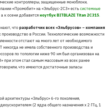
ческие контроллеры, защищенные моноблоки,
мпании «Промобит» на «Эльбрус-2С3» есть
системные
, а к осени добавится
ноутбук BITBLAZE Titan 2С315
.
знают, что
разработчик всех «Эльбрусов» – компания
х производство в России. Технологические возможности
енности отстают на много лет от необходимого
 никогда не имела собственного производства и
ессоров по топологии ниже 90 нм был организован на
» при этом стал самым массовым из всех ранее
говорили, что имеются достаточные запасы
й архитектуры «Эльбрус» 6-го поколения,
деоускорителем (2 ядра общего назначения х 2 ГГц, 1