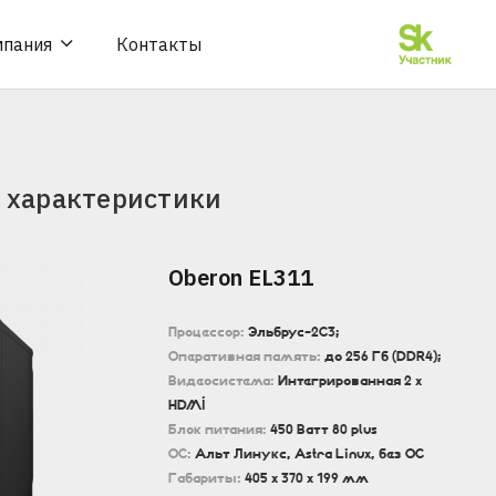
мпания
Контакты
 характеристики
Oberon EL311
Процессор:
Эльбрус-2С3;
Оперативная память:
до 256 Гб (DDR4);
Видеосистема:
Интегрированная 2 x
HDMI
Блок питания:
450 Ватт 80 plus
ОС:
Альт Линукс, Astra Linux, без ОС
Габариты:
405 x 370 x 199 мм