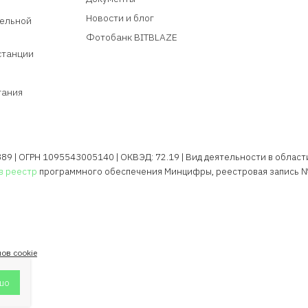
Новости и блог
ельной
Фотобанк BITBLAZE
станции
тания
9 | ОГРН 1095543005140 | ОКВЭД: 72.19 | Вид деятельности в области И
в реестр
программного обеспечения Минцифры, реестровая запись №
ов cookie
шо