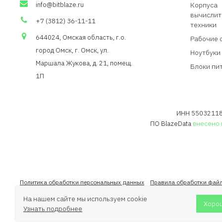
info
@
bitblaze
.
ru
Корпуса
вычислит
+7 (3812) 36-11-11
техники
644024, Омская область,
г.о
.
Рабочие 
город Омск, г. Омск, ул.
Ноутбуки
Маршала Жукова, д. 21,
помещ
.
Блоки пи
1П
ИНН 550321188
ПО BlazeData
внесено 
Политика обработки персональных данных
Правила обработки файл
На нашем сайте мы используем cookie
Хоро
Узнать подробнее