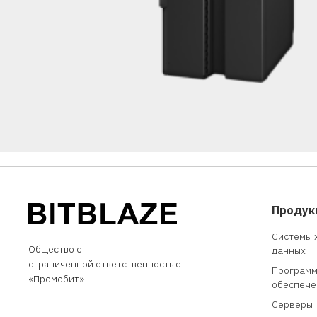
Продук
Системы 
Общество с
данных
ограниченной
о
тветственностью
Програм
«
Промобит
»
обеспече
Серверы