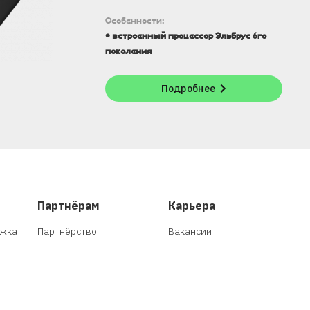
Особенности:
• встроенный процессор Эльбрус 6го
поколения
Подробнее
Партнёрам
Карьера
ржка
Партнёрство
Вакансии