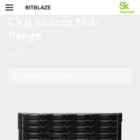
СХД класса Mid-
Range
Показаны все (3)